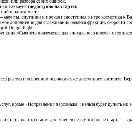
иков, или разбора своих ошибок.
 вип аккаунт (
недоступно на старте
).
ций в одном месте.
 маунты, спутники и прочая недоступная в игре косметика к В
ое дополнения для сглаживания баланса фракций, скорости сбо
ий Dragonflight.
 функция «Сменить подземелье для эпохального ключа» с понижен
сса реалма и освоением игроками уже доступного контента. Верс
 услуг, кроме «Исправления персонажа»: нельзя будет купить ни з
 старт, золото) станет доступен через сутки после старта — ср