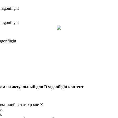
agonflight
agonflight
gonflight
том на актуальный для Dragonflight контент
.
мандой в чат .xp rate X.
e.
.