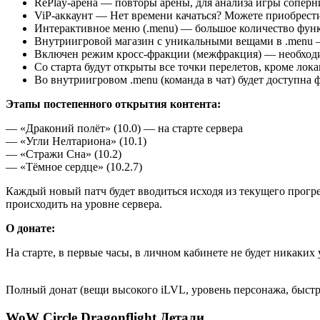
RePlay-арена — повторы арены, для анализа игры соперн
ViP-аккаунт — Нет времени качаться? Можете приобрести
Интерактивное меню (.menu) — большое количество функ
Внутриигровой магазин с уникальными вещами в .menu —
Включен режим кросс-фракции (межфракция) — необходим
Со старта будут открыты все точки перелетов, кроме локац
Во внутриигровом .menu (команда в чат) будет доступна
Этапы постепенного открытия контента:
— «Драконий полёт» (10.0) — на старте сервера
— «Угли Нелтариона» (10.1)
— «Стражи Сна» (10.2)
— «Тёмное сердце» (10.2.7)
Каждый новый патч будет вводиться исходя из текущего прогре
происходить на уровне сервера.
О донате:
На старте, в первые часы, в личном кабинете не будет никаких
Полный донат (вещи высокого iLVL, уровень персонажа, быстрый
WoW Circle Dragonflight Детали