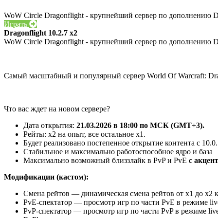
WoW Circle Dragonflight - крупнейший сервер по дополнению Dr
Играть
Dragonflight 10.2.7 x2
WoW Circle Dragonflight - крупнейший сервер по дополнению Dr
Самый масштабный и популярный сервер World Of Warcraft: Dra
Что вас ждет на новом сервере?
Дата открытия:
21.03.2026 в 18:00 по МСК (GMT+3).
Рейты: x2 на опыт, все остальное х1.
Будет реализовано постепенное открытие контента с 10.0.
Стабильное и максимально работоспособное ядро и база
Максимально возможный близзлайк в PvP и PvE
с акцен
Модификации (кастом):
Смена рейтов — динамическая смена рейтов от х1 до х2 ко
PvE-спектатор — просмотр игр по части PvE в режиме liv
PvP-спектатор — просмотр игр по части PvP в режиме live