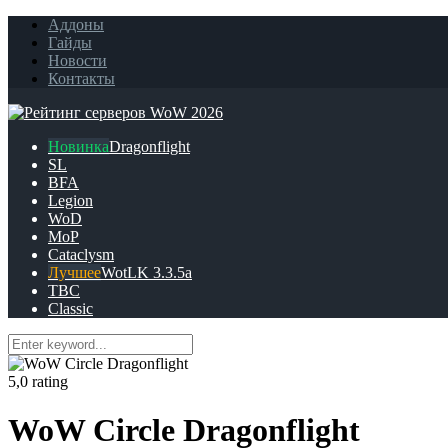
Аддоны
Гайды
Новости
Контакты
Dragonflight
SL
BFA
Legion
WoD
MoP
Cataclysm
WotLK 3.3.5a
TBC
Classic
5,0 rating
WoW Circle Dragonflight