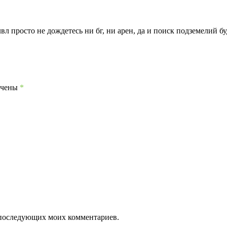
 просто не дождетесь ни бг, ни арен, да и поиск подземелий буд
ечены
*
ля последующих моих комментариев.