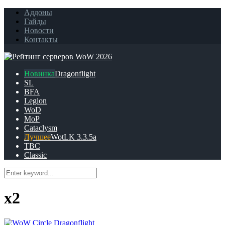
Аддоны
Гайды
Новости
Контакты
Dragonflight
SL
BFA
Legion
WoD
MoP
Cataclysm
WotLK 3.3.5a
TBC
Classic
x2