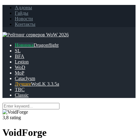
Аддоны
Гайды
Новости
Контакты
Dragonflight
SL
BFA
Legion
WoD
MoP
Cataclysm
WotLK 3.3.5a
TBC
Classic
3,8 rating
VoidForge