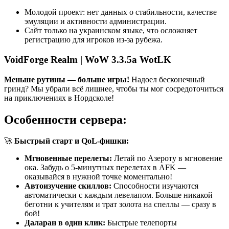
Молодой проект: нет данных о стабильности, качестве
эмуляции и активности администрации.
Сайт только на украинском языке, что осложняет
регистрацию для игроков из-за рубежа.
VoidForge Realm | WoW 3.3.5a WotLK
Меньше рутины — больше игры!
Надоел бесконечный
гринд? Мы убрали всё лишнее, чтобы ты мог сосредоточиться
на приключениях в Нордсколе!
Особенности сервера:
🚀
Быстрый старт и QoL-фишки:
Мгновенные перелеты:
Летай по Азероту в мгновение
ока. Забудь о 5-минутных перелетах в AFK —
оказывайся в нужной точке моментально!
Автоизучение скиллов:
Способности изучаются
автоматически с каждым левелапом. Больше никакой
беготни к учителям и трат золота на спеллы — сразу в
бой!
Даларан в один клик:
Быстрые телепорты