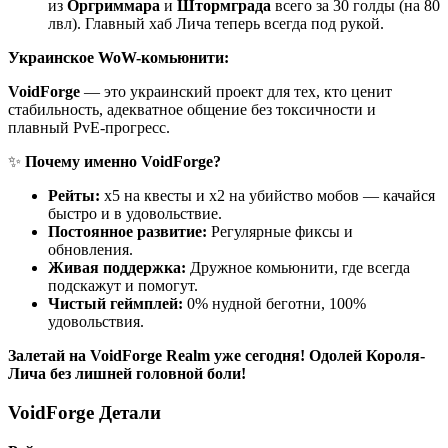
из
Оргриммара
и
Штормграда
всего за 30 голды (на 80
лвл). Главный хаб Лича теперь всегда под рукой.
Украинское WoW-комьюнити:
VoidForge
— это украинский проект для тех, кто ценит
стабильность, адекватное общение без токсичности и
плавный PvE-прогресс.
✨
Почему именно VoidForge?
Рейты:
x5 на квесты и x2 на убийство мобов — качайся
быстро и в удовольствие.
Постоянное развитие:
Регулярные фиксы и
обновления.
Живая поддержка:
Дружное комьюнити, где всегда
подскажут и помогут.
Чистый геймплей:
0% нудной беготни, 100%
удовольствия.
Залетай на VoidForge Realm уже сегодня! Одолей Короля-
Лича без лишней головной боли!
VoidForge Детали