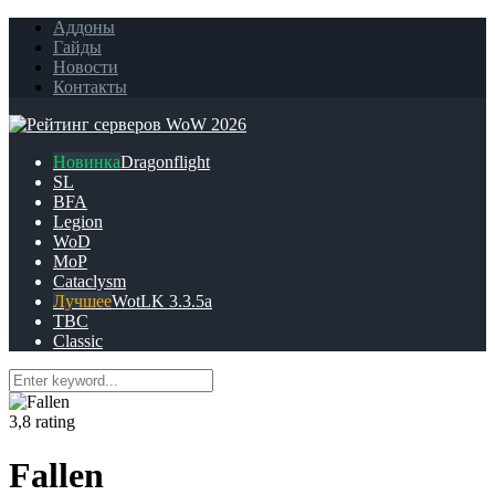
Аддоны
Гайды
Новости
Контакты
Dragonflight
SL
BFA
Legion
WoD
MoP
Cataclysm
WotLK 3.3.5a
TBC
Classic
3,8 rating
Fallen