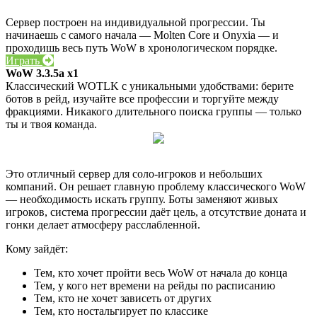
Сервер построен на индивидуальной прогрессии. Ты
начинаешь с самого начала — Molten Core и Onyxia — и
проходишь весь путь WoW в хронологическом порядке.
Играть
WoW 3.3.5a x1
Классический WOTLK с уникальными удобствами: берите
ботов в рейд, изучайте все профессии и торгуйте между
фракциями. Никакого длительного поиска группы — только
ты и твоя команда.
Это отличный сервер для соло-игроков и небольших
компаний. Он решает главную проблему классического WoW
— необходимость искать группу. Боты заменяют живых
игроков, система прогрессии даёт цель, а отсутствие доната и
гонки делает атмосферу расслабленной.
Кому зайдёт:
Тем, кто хочет пройти весь WoW от начала до конца
Тем, у кого нет времени на рейды по расписанию
Тем, кто не хочет зависеть от других
Тем, кто ностальгирует по классике